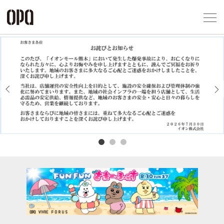
Foreign Customers
Select Language
▼
アクセス一覧
企業情報
お問い合わせ
Previous
Next
プライバシー
利用規約
ソーシャルメ
秋田オ
高崎オ