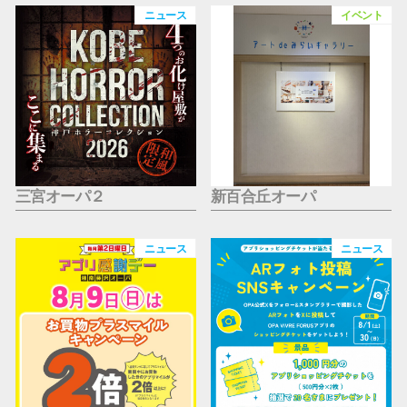
仙台フォ
ニュース
イベント
三宮オーパ２
新百合丘オーパ
ニュース
ニュース