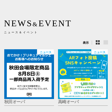
新百合丘
三宮オ
NEWS
EVENT
&
キャナルシ
ニュース＆イベント
那覇オ
表示
ニュース
ニュース
横浜ビ
秋田オーパ
高崎オーパ