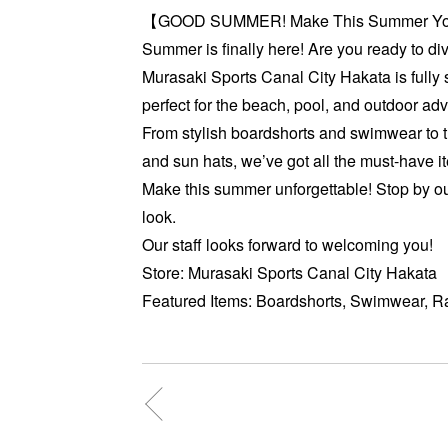
【GOOD SUMMER! Make This Summer Yo
Summer is finally here! Are you ready to div
Murasaki Sports Canal City Hakata is fully 
perfect for the beach, pool, and outdoor ad
From stylish boardshorts and swimwear to t
and sun hats, we’ve got all the must-have i
Make this summer unforgettable! Stop by ou
look.
Our staff looks forward to welcoming you!
Store: Murasaki Sports Canal City Hakata
Featured Items: Boardshorts, Swimwear, 