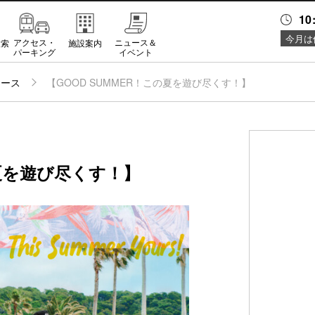
10
今月は
アクセス・
ニュース＆
検索
施設案内
パーキング
イベント
ュース
【GOOD SUMMER！この夏を遊び尽くす！】
の夏を遊び尽くす！】