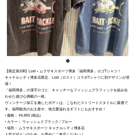
電話でお
公式SNS
企業情報
お問い合わせ
【限定第3弾】Lost × ムラサキスポーツ博多「福岡博多」ロゴTシャツ！
プライバシー
キャナルシティ博多店限定、Lost（ロスト）コラボTシャツに別デザインが登
場！
利用規約
「福岡博多」の漢字ロゴと、キャッチーなフィッシュグラフィックを組み合
わせた遊び心満載の一枚。
ソーシャルメ
ヴィンテージ加工を施したボディは、こなれたストリートスタイルに最適で
す。福岡観光のお土産や、地元愛溢れるギフトにもおすすめ！
• 価格： ¥4,950 (税込)
• カラー： ウォッシュドブラック / ブルー
• 場所： ムラサキスポーツ キャナルシティ博多店
秋田オ
人気デザインのため、お早めにご来店ください！