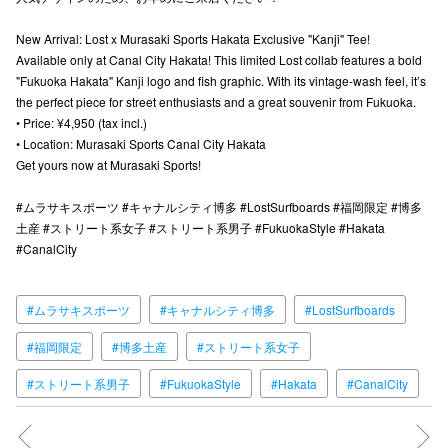
高崎オ
New Arrival: Lost x Murasaki Sports Hakata Exclusive "Kanji" Tee!
Available only at Canal City Hakata! This limited Lost collab features a bold
新百合丘
"Fukuoka Hakata" Kanji logo and fish graphic. With its vintage-wash feel, it’s
the perfect piece for street enthusiasts and a great souvenir from Fukuoka.
三宮オ
• Price: ¥4,950 (tax incl.)
• Location: Murasaki Sports Canal City Hakata
キャナルシ
Get yours now at Murasaki Sports!
那覇オ
#ムラサキスポーツ #キャナルシティ博多 #LostSurfboards #福岡限定 #博多
土産 #ストリート系女子 #ストリート系男子 #FukuokaStyle #Hakata
#CanalCity
#ムラサキスポーツ
#キャナルシティ博多
#LostSurfboards
横浜ビ
#福岡限定
#博多土産
#ストリート系女子
#ストリート系男子
#FukuokaStyle
#Hakata
#CanalCity