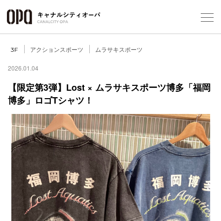
Foreign Customers
Select Language
▼
アクションスポーツ
ムラサキスポーツ
3F
2026.01.04
【限定第3弾】Lost × ムラサキスポーツ博多「福岡
フロアガ
博多」ロゴTシャツ！
ショップ
レストラ
施設案内
アクセス
スタッフ