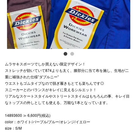
電話でお
公式SNS
企業情報
ムラサキスポーツでしか買えない限定デザイン！
お問い合わせ
ストレッチが効いていて874よりも太く、膝部分に当て布を施し、生地が二
重に補強された仕様”ダブルニー”
プライバシー
ウエストもゴムタイプなので脱ぎ履きもとても楽ちんです◎
利用規約
スニーカーとのバランスがキレイに見えるシルエット！
リアルなスケートスタイルやストリートスタイルはもちろんの事、キレイ目
ソーシャルメ
なトップスの外しとしても使える、万能な1本となっています。
14893600 ≫ 6,600円(税込)
color：ホワイト/パープル/ブルー/オレンジ/イエロー
size：S/M
秋田オ