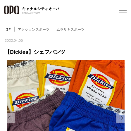
Foreign Customers
Select Language
▼
アクションスポーツ
ムラサキスポーツ
3F
2022.04.05
【Dickies】シェフパンツ
フロアガ
ショップ
レストラ
施設案内
アクセス
Previous
Next
スタッフ