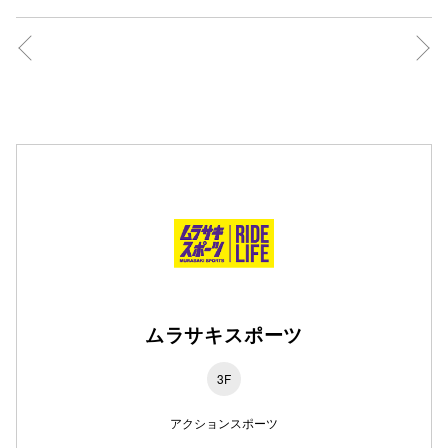
高崎オ
新百合丘
三宮オ
キャナルシ
那覇オ
ムラサキスポーツ
横浜ビ
3F
アクションスポーツ