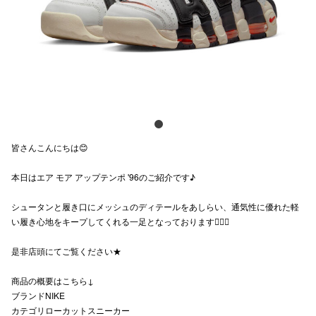
電話でお
公式SNS
企業情報
皆さんこんにちは😊
お問い合わせ
本日はエア モア アップテンポ '96のご紹介です♪
プライバシー
利用規約
シュータンと履き口にメッシュのディテールをあしらい、通気性に優れた軽
い履き心地をキープしてくれる一足となっております🙆🏻‍♂️
ソーシャルメ
是非店頭にてご覧ください★
商品の概要はこちら↓
ブランドNIKE
カテゴリローカットスニーカー
秋田オ