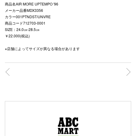
商品名AIR MORE UPTEMPO '96
高崎オ
メーカー品番MDX3356
カラー001PTNDST/UNVRE
新百合丘
商品コード712703-0001
SIZE：24.0㎝-28.5㎝
三宮オ
￥22.000(税込)
キャナルシ
※店舗によってサイズが異なる場合があります
那覇オ
横浜ビ