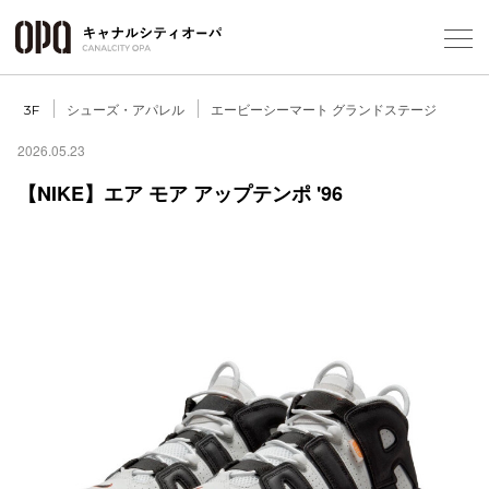
Foreign Customers
Select Language
▼
シューズ・アパレル
エービーシーマート グランドステージ
3F
2026.05.23
【NIKE】エア モア アップテンポ '96
フロアガ
ショップ
レストラ
施設案内
アクセス
スタッフ