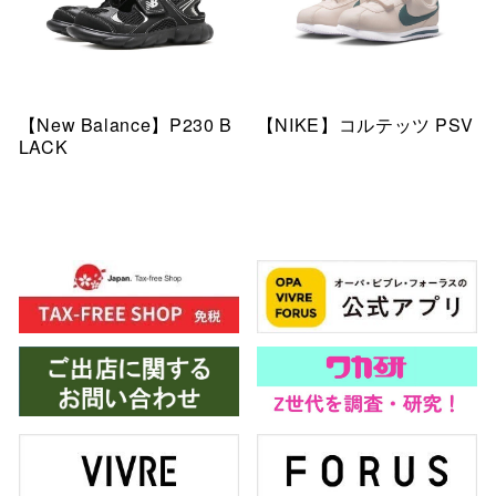
【New Balance】P230 B
【NIKE】コルテッツ PSV
LACK