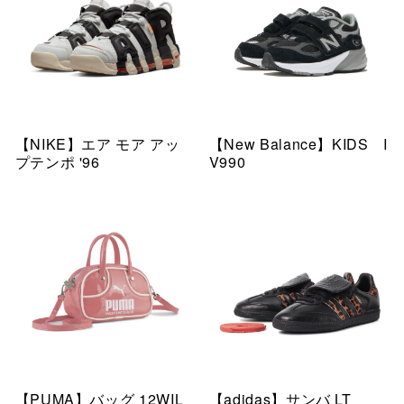
【NIKE】エア モア アッ
【New Balance】KIDS I
プテンポ '96
V990
【PUMA】バッグ 12WIL
【adidas】サンバ LT