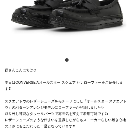
電話でお
公式SNS
企業情報
お問い合わせ
皆さんこんにちは⛄
プライバシー
本日はCONVERSEのオールスター スクエアトウ ローファーをご紹介しま
利用規約
す❢
ソーシャルメ
スクエアトウのレザーシューズをモチーフにした「オールスター スクエアト
ウ」のパターンアレンジモデルにローファーが登場しました✨
取り外し可能なタッセルパーツで雰囲気を変えて着用可能です👍
レザーシューズのような佇まいを意識しながらもスニーカーらしい履き心地
のよさにもこだわった一足となっています❢
秋田オ