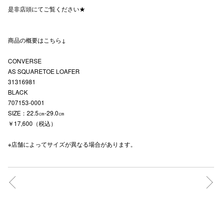
是非店頭にてご覧ください★
高崎オ
新百合丘
商品の概要はこちら↓
三宮オ
CONVERSE
AS SQUARETOE LOAFER
キャナルシ
31316981
BLACK
那覇オ
707153-0001
SIZE：22.5㎝-29.0㎝
￥17,600（税込）
※店舗によってサイズが異なる場合があります。
横浜ビ