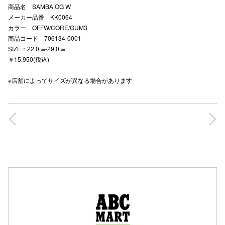
商品名 SAMBA OG W
高崎オ
メーカー品番 KK0064
カラー OFFW/CORE/GUM3
新百合丘
商品コード 706134-0001
SIZE：22.0㎝-29.0㎝
三宮オ
￥15.950(税込)
キャナルシ
※店舗によってサイズが異なる場合があります
那覇オ
横浜ビ