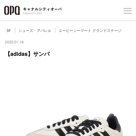
Foreign Customers
Select Language
▼
シューズ・アパレル
エービーシーマート グランドステージ
3F
2026.01.18
【adidas】サンバ
フロアガ
ショップ
レストラ
施設案内
アクセス
スタッフ