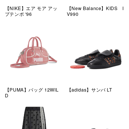
【NIKE】エア モア アッ
【New Balance】KIDS I
プテンポ '96
V990
【PUMA】バッグ 12WIL
【adidas】サンバ LT
D