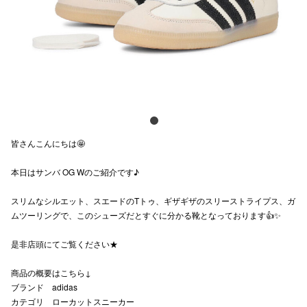
電話でお
公式SNS
企業情報
皆さんこんにちは🤩
お問い合わせ
本日はサンバ OG Wのご紹介です♪
プライバシー
利用規約
スリムなシルエット、スエードのTトゥ、ギザギザのスリーストライプス、ガ
ムツーリングで、このシューズだとすぐに分かる靴となっております👍✨
ソーシャルメ
是非店頭にてご覧ください★
商品の概要はこちら↓
ブランド adidas
カテゴリ ローカットスニーカー
秋田オ