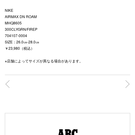
高崎オ
NIKE
AIRMAX DN ROAM
新百合丘
MHQ8605
300CLYGRN/FIREP
三宮オ
704107-0004
SIZE：26.0㎝-28.0㎝
キャナルシ
￥23,980（税込）
那覇オ
※店舗によってサイズが異なる場合があります。
横浜ビ