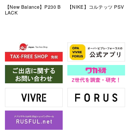
【New Balance】P230 B
【NIKE】コルテッツ PSV
LACK