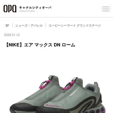
Foreign Customers
Select Language
▼
シューズ・アパレル
エービーシーマート グランドステージ
3F
2026.01.10
【NIKE】エア マックス DN ローム
フロアガ
ショップ
レストラ
施設案内
アクセス
スタッフ