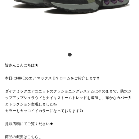
電話でお
公式SNS
企業情報
皆さんこんにちは★
お問い合わせ
本日はNIKEのエア マックス DN ロームをご紹介します❢
プライバシー
利用規約
ダイナミックエアユニットのクッショニングシステムはそのままで、防水ジ
ップアップシュラウドとナイキストームトレッドを追加し、確かなカバー力
ソーシャルメ
とトラクション実現しました👟
カラーもカッコイイカラーになっております👍
是非店頭にてご覧ください★
商品の概要はこちら↓
秋田オ