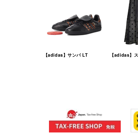
【adidas】サンバ LT
【adidas】