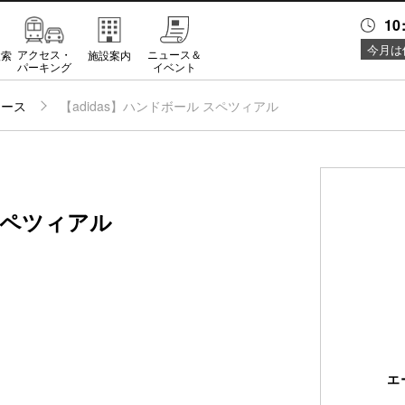
10
今月は
アクセス・
ニュース＆
検索
施設案内
パーキング
イベント
ュース
【adidas】ハンドボール スペツィアル
 スペツィアル
エ