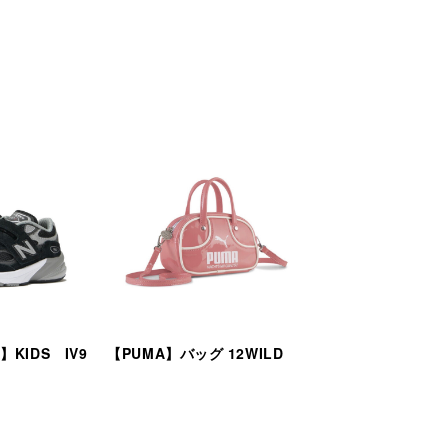
e】KIDS IV9
【PUMA】バッグ 12WILD