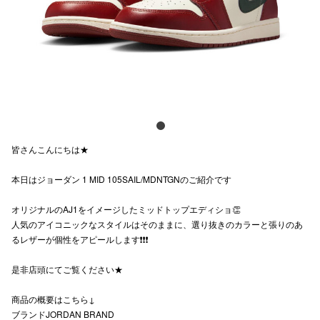
電話でお
公式SNS
企業情報
皆さんこんにちは★
お問い合わせ
本日はジョーダン 1 MID 105SAIL/MDNTGNのご紹介です
プライバシー
利用規約
オリジナルのAJ1をイメージしたミッドトップエディショ👏
人気のアイコニックなスタイルはそのままに、選り抜きのカラーと張りのあ
ソーシャルメ
るレザーが個性をアピールします❗❗❗
是非店頭にてご覧ください★
商品の概要はこちら↓
ブランドJORDAN BRAND
秋田オ