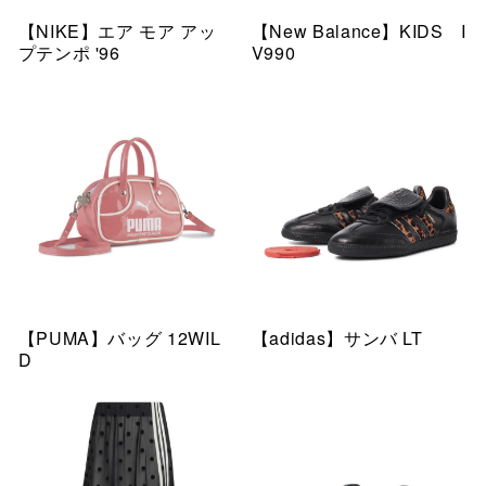
【NIKE】エア モア アッ
【New Balance】KIDS I
プテンポ '96
V990
【PUMA】バッグ 12WIL
【adidas】サンバ LT
D