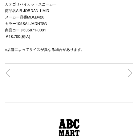
カテゴリハイカットスニーカー
高崎オ
商品名AIR JORDAN 1 MID
メーカー品番MDQ8426
新百合丘
カラー105SAIL/MDNTGN
商品コード635871-0031
三宮オ
￥18.700(税込)
キャナルシ
※店舗によってサイズが異なる場合があります。
那覇オ
横浜ビ