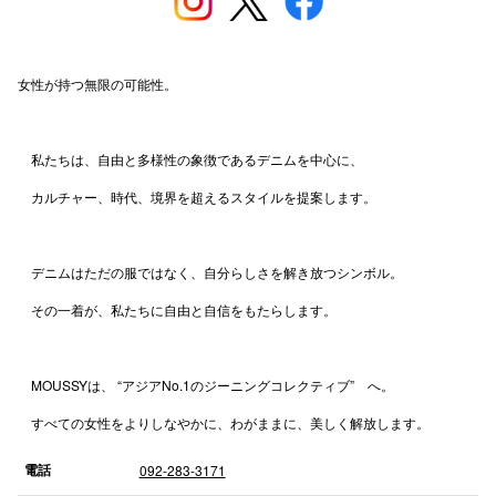
高崎オ
新百合丘
女性が持つ無限の可能性。
三宮オ
私たちは、自由と多様性の象徴であるデニムを中心に、
キャナルシ
カルチャー、時代、境界を超えるスタイルを提案します。
那覇オ
デニムはただの服ではなく、自分らしさを解き放つシンボル。
その一着が、私たちに自由と自信をもたらします。
横浜ビ
MOUSSYは、 “アジアNo.1のジーニングコレクティブ” へ。
すべての女性をよりしなやかに、わがままに、美しく解放します。
電話
092-283-3171