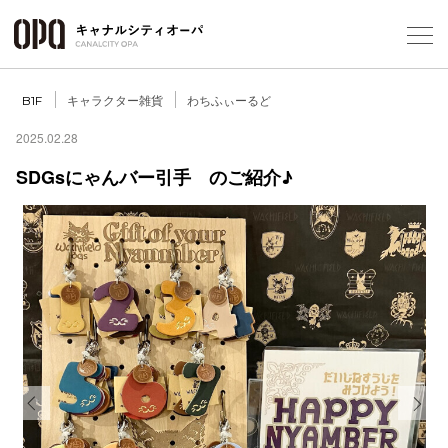
Foreign Customers
Select Language
▼
キャラクター雑貨
わちふぃーるど
B1F
2025.02.28
SDGsにゃんバー引手 のご紹介♪
フロアガ
ショップ
レストラ
施設案内
アクセス
Previous
Next
スタッフ