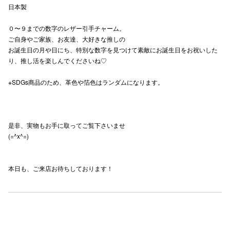
日本製
高崎オ
０〜９までの数字のレザー引手チャーム。
新百合丘
ご自身やご家族、お友達、大好きな推しの
お誕生日の月や日にち、特別な数字を見つけて素敵にお誕生日をお祝いした
三宮オ
り、推し活を楽しんでくださいね♡
キャナルシ
※SDGs商品のため、革色や箔色はランダムになります。
那覇オ
是非、実物もお手に取ってご覧下さいませ
(=^x^=)
本日も、ご来店お待ちしております！
横浜ビ