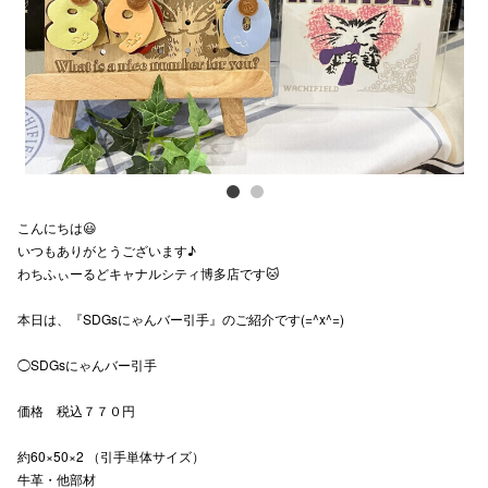
電話でお
公式SNS
企業情報
こんにちは😃
お問い合わせ
いつもありがとうございます♪
わちふぃーるどキャナルシティ博多店です🐱
プライバシー
利用規約
本日は、『SDGsにゃんバー引手』のご紹介です(=^x^=)
ソーシャルメ
◯SDGsにゃんバー引手
価格 税込７７０円
約60×50×2 （引手単体サイズ）
牛革・他部材
秋田オ