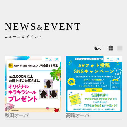
新百合丘
三宮オ
NEWS
EVENT
&
キャナルシ
ニュース＆イベント
那覇オ
表示
ニュース
ニュース
横浜ビ
秋田オーパ
高崎オーパ