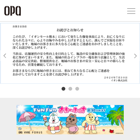
Foreign Customers
Select Language
▼
アクセス一覧
企業情報
お問い合わせ
Previous
Next
プライバシー
利用規約
ソーシャルメ
秋田オ
高崎オ