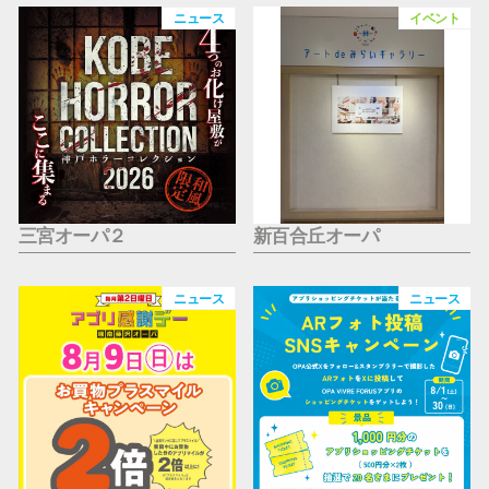
仙台フォ
ニュース
イベント
三宮オーパ２
新百合丘オーパ
ニュース
ニュース