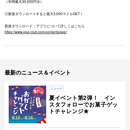
（年間最大30,000円分）
高崎オ
◎新規ダウンロードすると最大3,000マイルGET！
新百合丘
新規ダウンロード・アプリについて詳しくはこちら
https://www.opa-club.com/contents/app/
三宮オ
キャナルシ
那覇オ
最新のニュース＆イベント
ニュース
夏イベント第2弾！ イン
横浜ビ
スタフォローでお菓子ゲッ
トチャレンジ★