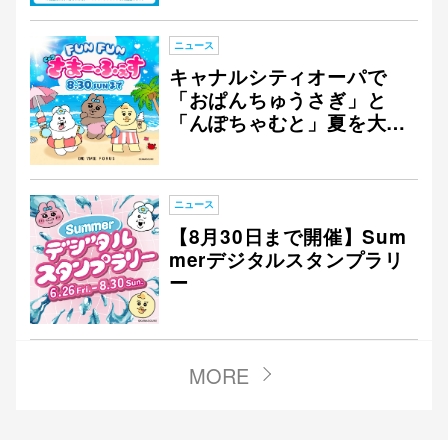
NSキャンペーン開催！
ニュース
キャナルシティオーパで
「おぱんちゅうさぎ」と
「んぽちゃむと」夏を大満
喫！ 特別なコラボイベン
トを開催！
ニュース
【8月30日まで開催】Sum
merデジタルスタンプラリ
ー
MORE