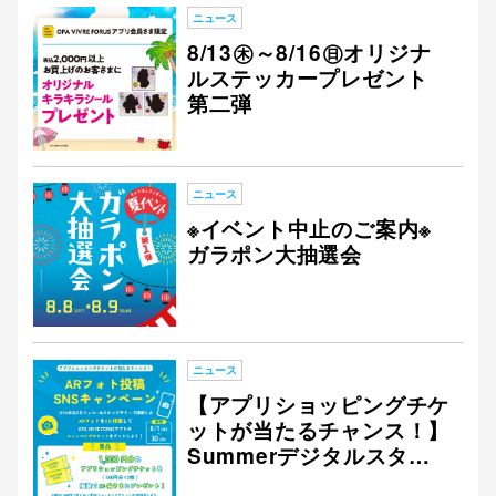
ニュース
8/13㊍～8/16㊐オリジナ
仙台フォ
ルステッカープレゼント
第二弾
ニュース
※イベント中止のご案内※
ガラポン大抽選会
ニュース
【アプリショッピングチケ
ットが当たるチャンス！】
Summerデジタルスタン
プラリー ARフォト投稿 S