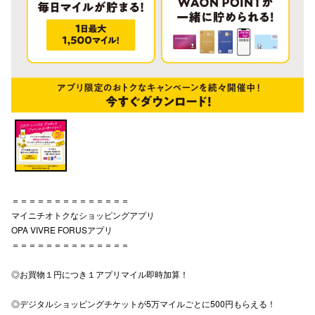
電話でお
公式SNS
企業情報
お問い合わせ
プライバシー
＝＝＝＝＝＝＝＝＝＝＝＝＝＝
利用規約
マイニチオトクなショッピングアプリ
ソーシャルメ
OPA VIVRE FORUSアプリ
＝＝＝＝＝＝＝＝＝＝＝＝＝＝
◎お買物１円につき１アプリマイル即時加算！
◎デジタルショッピングチケットが5万マイルごとに500円もらえる！
秋田オ