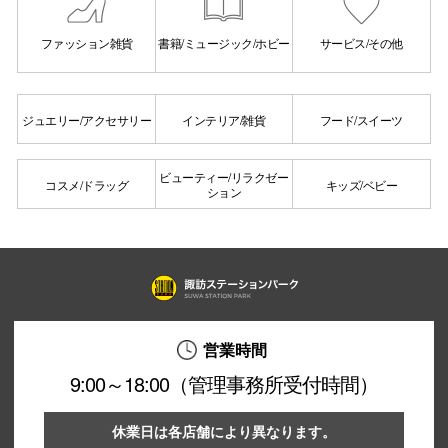
ファッション雑貨
書籍/ミュージック/ホビー
サービス/その他
企業情報
お問い合わせ
プライバシー
ジュエリー/アクセサリー
インテリア/雑貨
フード/スイーツ
利用規約
ビューティー/リラクゼー
ソーシャルメ
コスメ/ドラッグ
キッズ/ベビー
ション
〒39
営業時間
9:00～18:00（管理事務所受付時間）
休業日は各店舗により異なります。
秋田オ