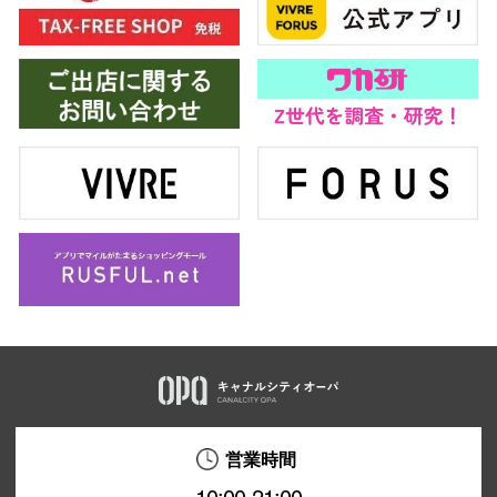
電話でお
公式SNS
企業情報
お問い合わせ
プライバシー
利用規約
ソーシャルメ
営業時間
秋田オ
10:00-21:00