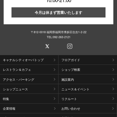
高崎オ
今月は休まず営業いたします
新百合丘
三宮オ
〒812-0018 福岡県福岡市博多区住吉1-2-22
TEL:
092-263-2121
キャナルシ
那覇オ
キャナルシティオーパトップ
フロアガイド
レストラン＆カフェ
ショップ検索
アクセス・パーキング
施設案内
ショップニュース
ニュース＆イベント
横浜ビ
特集
リクルート
企業情報
お問い合わせ