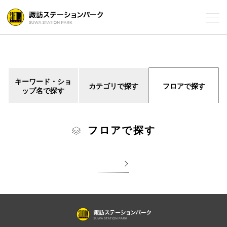
Select Language
▼
フロアガ
キーワード・ショ
カテゴリで探す
フロアで探す
ップ名で探す
ショップ
レストラ
フロアで探す
施設案内
アクセス
スタッフ
電話でお