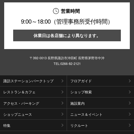
営業時間
企業情報
9:00～18:00（管理事務所受付時間）
お問い合わせ
プライバシー
休業日は各店舗により異なります。
利用規約
ソーシャルメ
〒392-0013 長野県諏訪市沖田町 長野県茅野市中沖
TEL:
0266-82-2121
諏訪ステーションパークトップ
フロアガイド
〒39
レストラン＆カフェ
ショップ検索
アクセス・パーキング
施設案内
ショップニュース
ニュース＆イベント
特集
リクルート
秋田オ