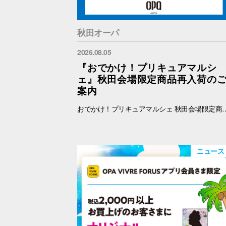
秋田オーパ
2026.08.05
『おでかけ！プリキュアマルシ
ェ』秋田会場限定商品再入荷の
案内
おでかけ！プリキュアマルシェ 秋田会場限定商品の再入荷を予定しております。 再入荷対象商品は下記をご覧ください。 【秋田限定】ランダム缶バッジ 全4種 各500円 【秋田限定】アクリルキーホルダー 全3種 1100円 【秋田限定】アクリルスタンド 全3種 1650円 ※納品後、準備が出来次第、販売を開始します。
ニュース