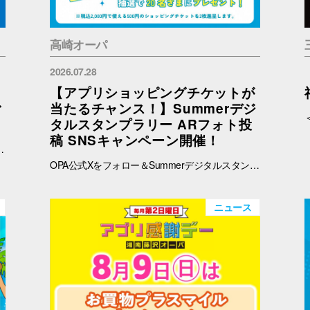
高崎オーパ
2026.07.28
【アプリショッピングチケットが
ご
当たるチャンス！】Summerデジ
タルスタンプラリー ARフォト投
稿 SNSキャンペーン開催！
予めご了承ください。 ※在庫状況についてのお問い合わせは回答いたしかねます。ご来店の上ご確認をお願い申し上げます。 ※ブラウザでご覧の方はバナー、OPAアプリでご覧の方はタイトルをタップすると秋田会場限定商品の紹介ページに遷移します。
OPA公式Xをフォロー＆Summerデジタルスタンプラリーで撮影したARフォトを投稿して、OPA VIVRE FORUSアプリのショッピングチケットをゲットしよう！ ■ 景品 500円分のアプリショッピングチケットを2枚（計1,000円分）を抽選で20名さまにプレゼント！ ※税込2,000円で使える500円のショッピングチケットを2枚進呈します。 ■ 応募期間 2026年8月1日(土) ～ 8月30日(日) 23:59まで ※当選者には8月31日(月)以降にDMにてご連絡いたします。 ■ 応募方法 OPA公式X（@opa_vivre_forus）をフォロー Summerデジタルスタンプラリーに参加して、ARフォトを撮影 ハッシュタグ「#おぱんちゅうさぎOPA」「#おぱんちゅうさぎFORUS」「#おぱんちゅうさぎVIVRE」のいずれかをつけて、撮影したARフォトを投稿！ ■ ご注意・各種規約 【撮影・投稿に関する注意】 撮影の際は、周囲のお客さまの通行の妨げにならないようご注意ください。 店内での撮影の際は、各店舗のルールやご案内に沿ってお楽しみください。 ARフォトの撮影、投稿するARフォトは、他のお客さまの顔等が映らないようご配慮をお願いいたします。 危険な行為（階段や無理な姿勢など）はお控えください。 【個人情報・権利に関する注意】 ARフォトの撮影・投稿にあたっては、他のお客さまのプライバシーにご配慮いただき、顔等が写り込まないようお願いいたします。 他のお客さまや第三者が写る場合は、必ずご本人の許可を得たうえで投稿してください。 投稿写真に含まれる著作物（ポスター・商品デザイン等）についてもご配慮ください。 SNSの性質上、投稿された写真は他の利用者に保存・共有される場合がございます。ご理解のうえご参加いただけますと幸いです。 【SNS投稿ルール】 投稿内容が公序良俗に反する場合や、不適切と判断される場合は応募対象外となります。 非公開アカウントからの投稿は応募対象外となる場合がございます。 ハッシュタグや応募条件を満たしていない場合、抽選対象外となる場合がございます。 【キャンペーン関連】 賞品の内容は予告なく変更となる場合がございます。 投稿いただいた画像は、当選者の選定のみに使用し、その他の目的で使用することはございません。
ニュース