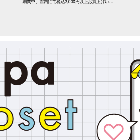
期間中、館内にて税込2,000円以上お買上げいただき、「OPA VIVRE FORUS アプリ」の対象画面をご提示いただいたお客さまに、先着でここでしか手に入らない「オリジナルキラキラステッカー」をプレゼントいたします！ ぜひこの機会に、お買い物と合わせて限定ノベルティをゲットしてください。 （※本企画は、アプリ会員さま限定となります） ■配布期間 2026年8月8日(土)～8月9日(日) ※各日の実施時間は、引換時間に準じます。 ※ノベルティはなくなり次第、配布を終了いたします。 ※一部実施していない店舗がございます。 ■ノベルティ内容 キラキラステッカー (全3種) ■引換条件 期間中、以下の2点を引換カウンターにてご提示ください。 ① 館内でお買上げいただいた、税込2,000円以上のレシート（合算可） ② 「OPA VIVRE FORUS アプリ」のクーポン画面 ■引換場所・引換時間 引換場所：1階 特設カウンター 引換時間：11:00 ～ 当日分がなくなり次第終了 ■注意事項 ※ノベルティは数量限定のため、なくなり次第終了となりますので予めご了承ください。 ※ノベルティはランダムでのお渡しとなります。重複した場合でも、種類の変更・交換はいたしかねます。 ※ノベルティの引き換えは、おひとりさま3枚までとなります。 ※お買上げレシートは、期間中の三宮オーパのものに限ります（一部対象外のショップ・商品がございます） ※三宮オーパのレシートのみ対象。館をまたいだレシートの合算は不可。 ※画像はイメージです。実際のノベルティとは異なる場合がございます。 ▼詳しくはコチラ▼ https://www.opa-club.com/contents/opanchuusagi_2026/ ▼アプリについて詳しくはこちら！ ▼ https://www.opa-club.com/contents/app/