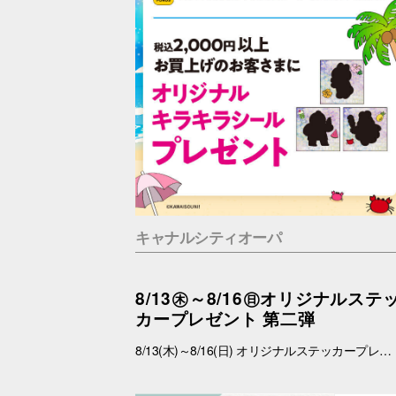
キャナルシティオーパ
8/13㊍～8/16㊐オリジナルステ
カープレゼント 第二弾
8/13(木)～8/16(日) オリジナルステッカープレゼントキャンペーン ■概要 期間中、館内にて税込2,000円以上お買上げいただき、「OPA VIVRE FORUS アプリ」の対象画面をご提示いただいたお客さまに、先着でここでしか手に入らない「オリジナルキラキラステッカー」をプレゼントいたします！ ぜひこの機会に、お買い物と合わせて限定ノベルティをゲットしてください。 （※本企画は、アプリ会員さま限定となります） ■配布期間 2026年8月13日(木)～8月16日(日) ※各日の実施時間は、引換時間に準じます。 ※ノベルティはなくなり次第、配布を終了いたします。 ※一部実施していない店舗がございます。 ■ノベルティ内容 キラキラステッカー (全3種) ■引換条件 期間中、以下の2点を引換カウンターにてご提示ください。 ① 館内でお買上げいただいた、税込2,000円以上のレシート（合算可） ② 「OPA VIVRE FORUS アプリ」のクーポン画面 ■引換場所・引換時間 引換場所：センターウォーク B1Fラフェスタ 特設カウンター 引換時間：11:00 ～ 19:00 ■注意事項 ※ノベルティは数量限定のため、なくなり次第終了となりますので予めご了承ください。 ※ノベルティはランダムでのお渡しとなります。重複した場合でも、種類の変更・交換はいたしかねます。 ※ノベルティの引き換えは、おひとりさま3枚までとなります。 ※お買上げレシートは、期間中のキャナルシティオーパのものに限ります（一部対象外のショップ・商品がございます） ※キャナルシティオーパのレシートのみ対象。館をまたいだレシートの合算は不可。 ※画像はイメージです。実際のノベルティとは異なる場合がございます。 ▼詳しくはコチラ▼ https://www.opa-club.com/contents/opanchuusagi_2026/ ▼アプリについて詳しくはこちら▼ https://www.opa-club.com/contents/app/