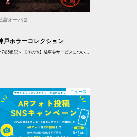
三宮オーパ２
神戸ホラーコレクション
＜7/25追記＞ 【その他】駐車券サービスについて、 対象外となっておりましたが、7/26(日)より、対象とさせていただきます。 ＜7/19追記＞ お化け屋敷の制作・プロデュース#エスプランニング が手掛ける本格お化け屋敷。 このお化け屋敷の主人公はあなたです。足を踏み入れてはいけない村に迷い込んだあなたの運命は…繋がる４つのストーリー 1.ルーム型「タブー」 友達を探している最中に、見つけた村を訪れたあなたの運命は…歩き回らないルーム型お化け屋敷です。狭い部屋内で繰り広げられる数々の恐怖体験… 2.暗闇型「ダークネス」 逃げた場所は、何も見えない闇… だが確実にあの化け物は私を追ってきている。手の感触を頼りに暗闇の中を進んで行く。暗闇に潜む化け物とは… 3.ウォークスルー型「ヴィレッジ」 暗闇を抜けてもまだ家の中だった…この家から外に出ろ！歩いて回る王道のお化け屋敷。とにかく前へ進み続けるしかない。 4.サウンド型「ドールズ」 私はあの化け物に見つからないように隠れた。私を探しているのは、あの化け物だけではない。ヘッドフォンだけで聞く恐怖。 【日程】 7/11(土)・7/12(日)、7/18(土)～9/23(水・祝) 【時間】 11:00～20:00(最終受付 19:30) 【場所】 5F 特設会場 【料金】 １.タブー 税込1,200円 ２.ダークネス 税込1,200円 ３.ヴィレッジ 税込1,500円 ４.ドールズ 税込1,200円 １～４セット券 税込4,500円 【その他】 ・入場券は会場のみでの販売となります。 ・お支払いは現金・PayPay（但しPayPayは7/18以降対応可能見込み） ・6才未満のお子さま、妊婦の方、アルコールを摂取されてる方は入場はご遠慮下さい。 ・駐車券サービスは対象外とさせていただきます。➡※7/26(日)より、対象となりました。
ニュース