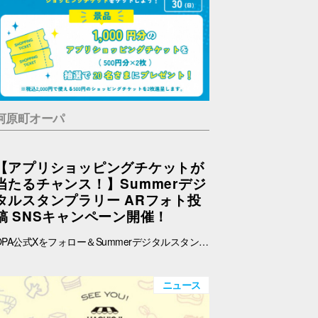
河原町オーパ
【アプリショッピングチケットが
当たるチャンス！】Summerデジ
タルスタンプラリー ARフォト投
稿 SNSキャンペーン開催！
OPA公式Xをフォロー＆Summerデジタルスタンプラリーで撮影したARフォトを投稿して、OPA VIVRE FORUSアプリのショッピングチケットをゲットしよう！ ■ 景品 500円分のアプリショッピングチケットを2枚（計1,000円分）を抽選で20名さまにプレゼント！ ※税込2,000円で使える500円のショッピングチケットを2枚進呈します。 ■ 応募期間 2026年8月1日(土) ～ 8月30日(日) 23:59まで ※当選者には8月31日(月)以降にDMにてご連絡いたします。 ■ 応募方法 OPA公式X（@opa_vivre_forus）をフォロー Summerデジタルスタンプラリーに参加して、ARフォトを撮影 ハッシュタグ「#おぱんちゅうさぎOPA」「#おぱんちゅうさぎFORUS」「#おぱんちゅうさぎVIVRE」のいずれかをつけて、撮影したARフォトを投稿！ ■ ご注意・各種規約 【撮影・投稿に関する注意】 撮影の際は、周囲のお客さまの通行の妨げにならないようご注意ください。 店内での撮影の際は、各店舗のルールやご案内に沿ってお楽しみください。 ARフォトの撮影、投稿するARフォトは、他のお客さまの顔等が映らないようご配慮をお願いいたします。 危険な行為（階段や無理な姿勢など）はお控えください。 【個人情報・権利に関する注意】 ARフォトの撮影・投稿にあたっては、他のお客さまのプライバシーにご配慮いただき、顔等が写り込まないようお願いいたします。 他のお客さまや第三者が写る場合は、必ずご本人の許可を得たうえで投稿してください。 投稿写真に含まれる著作物（ポスター・商品デザイン等）についてもご配慮ください。 SNSの性質上、投稿された写真は他の利用者に保存・共有される場合がございます。ご理解のうえご参加いただけますと幸いです。 【SNS投稿ルール】 投稿内容が公序良俗に反する場合や、不適切と判断される場合は応募対象外となります。 非公開アカウントからの投稿は応募対象外となる場合がございます。 ハッシュタグや応募条件を満たしていない場合、抽選対象外となる場合がございます。 【キャンペーン関連】 賞品の内容は予告なく変更となる場合がございます。 投稿いただいた画像は、当選者の選定のみに使用し、その他の目的で使用することはございません。
ニュース