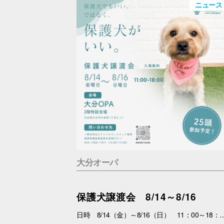
ニュース
大分オーパ
保護犬譲渡会 8/14～8/16
日時 8/14（金）～8/16（日） 11：00～18：00 場所 3F特設会場 内容 まずは会いにくるだけで大丈夫。 抱っこして、ふれあって、その子の魅力を感じてください。 あなたを待っている子がいます。 運命の出会いが、待