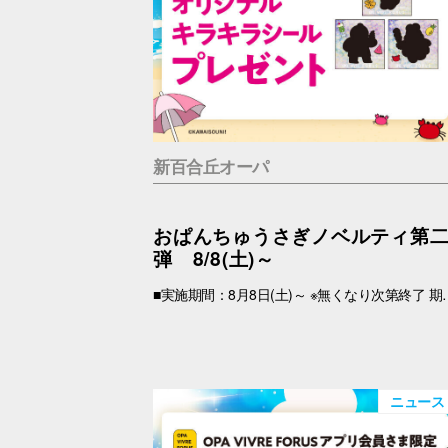
新百合丘オーパ
おぱんちゅうさぎノベルティ第
弾 8/8(土)～
■実施期間：8月8日(土)～ ※無くなり次第終了 期間中、税込2,000円以上(合算可)お買上げのOPA VIVRE FORUSアプリ会員さま限定で、「キラキラシール」 をプレゼント！ アプリの【クーポン画面】と【税込2,000円以上のレシート(合算可)】をお持ちの上、引換場所にお越しくださいませ。 ※新百合丘オーパのレシートのみ対象。館をまたいだレシートの合算は不可。 ※絵柄はお選びいただけません。 ■レシート対象期間 2026年8月8日(土)～ ■引換場所・引換時間 引換場所：B1F
ニュース