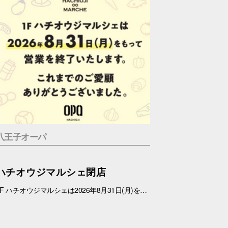
八王子オーパ
ハチオウジマルシェ閉店
1F ハチオウジマルシェは2026年8月31日(月)をもちまして、営業を終了させていただきます。 これまでのご愛顧ありがとうございました。 また、1Fフロアにつきましては、今冬にリニューアルを予定しております。