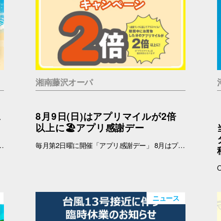
湘南藤沢オーパ
二
8月9日(日)はアプリマイルが2倍
以上に🏖️アプリ感謝デー
 インフォメーション 引換時間：10:00～21:00 ■注意事項 ※ノベルティは数量限定のため、なくなり次第終了となりますので予めご了承ください。 ※ノベルティの引き換えは、おひとりさま3枚までとなります。 ※お買上げレシートは、期間中の対象店舗のものに限ります（一部対象外のショップ・商品がございます） ※新百合丘オーパのレシートのみ対象。館をまたいだレシートの合算は不可。 ※絵柄はお選びいただけません。 ※画像はイメージです。 ＜レシート対象外ショップ＞ B1F：HIS 1F：調剤薬局 2F：フェリーチェデンタルクリニック、楽天モバイル、免許の窓口 4F：セレスの館 5F：ガールズミニョン、ガシャポンのデパート、ソフトバンク、なんぼや、ほけんの窓口
毎月第2日曜に開催「アプリ感謝デー」 8月はプラスマイルキャンペーンを実施いたします。 8月9日(日)に、オーパアプリを使ってお買物をすると、ランクに応じてアプリマイルが2倍以上になります。 しかも当日は「買い回りWEEK」を開催中☆ THE BARGAIN開催中の湘南藤沢オーパで、おトクが重なるこの機会に、ぜひ館内でのお買い回りもお楽しみください☆ 【開催日】 8月9日(日) 【お買物プラスマイルキャンペーン】 8月9日(日)にオーパアプリを使ってお買物をすると、会員ランクに応じて下記のポイントが付与されます。 お会計の際にオーパアプリをレジスタッフにご提示ください。 【アプリマイル付与】 ダイヤモンド会員…1マイル＋1.5マイル プラチナ会員…1マイル＋1.3マイル ゴールド会員…1マイル＋1.2マイル シルバー会員…1マイル＋1.1マイル ブロンズ会員…1マイル＋1マイル ≪例≫・・・ダイヤモンド会員さまが期間中1万円以上のお買物 ➡通常10,000マイル＋15,000マイル＝合計25,000マイル ※プラス分のマイル加算予定日：2025年8月12日(水) ※期間中のプラスマイル分をまとめて加算します。 ※付与されるマイルはランクによって異なります。 ※キャンペーン最終日の営業終了時点のランクをもとに加算マイル数を算出いたします。 ※小数点以下の端数は切り捨てとなります。 -------------------------------------- ▽オーパ公式アプリダウンロードはこちら▽ App Storeはこちら Google Playはこちら ■オーパ公式アプリについて詳しくはこちら -------------------------------------- 【セルフレジではアプリマイルは付きません】 ※以下のお店ではショップスタッフのいるレジにて、オーパアプリをご提示ください。 ●2階 バーガーキング ●4階 セリア ●7階 無印良品 ※期間中にアプリを新規ダウンロードしていただいた方も対象となります。 ※一部対象外ショップがございます。 ➡詳しくはこちら -------------------------------------------
ニュース