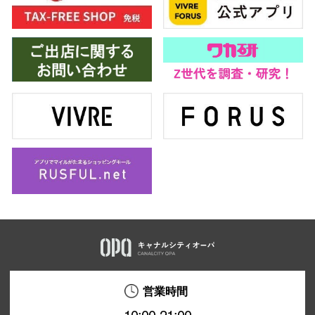
電話でお
公式SNS
企業情報
お問い合わせ
プライバシー
利用規約
ソーシャルメ
営業時間
秋田オ
10:00-21:00