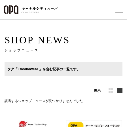
Foreign Customers
Select Language
▼
SHOP NEWS
ショップニュース
フロアガ
ショップ
タグ「 CasualWear 」を含む記事の一覧です。
レストラ
表示
施設案内
該当するショップニュースが見つかりませんでした
アクセス
スタッフ