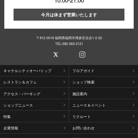
高崎オ
今月は休まず営業いたします
新百合丘
三宮オ
〒812-0018 福岡県福岡市博多区住吉1-2-22
TEL:
092-263-2121
キャナルシ
那覇オ
キャナルシティオーパトップ
フロアガイド
レストラン＆カフェ
ショップ検索
アクセス・パーキング
施設案内
ショップニュース
ニュース＆イベント
横浜ビ
特集
リクルート
企業情報
お問い合わせ